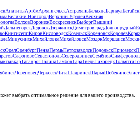
рск
Апатиты
Артём
Архангельск
Астрахань
Балахна
Барнаул
Батайск
льма
Великий Новгород
Верхний Уфалей
Верхняя
ологда
Волхов
Воронеж
Воскресенск
Выборг
Вышний
ый
Дальнегорск
Дедовск
Дзержинск
Димитровград
Долгопрудный
Е
во
Кингисепп
Киров
Кисловодск
Козельск
Кореновск
Королёв
Коря
ала
Минусинск
Михайловка
Михайловск
Моздок
Моршанск
Москв
ск
Орел
Оренбург
Пенза
Пермь
Петрозаводск
Подольск
Приозерск
П
аратов
Сафоново
Севастополь
Северодвинск
Семёнов
Симферопол
ыктывкар
Таганрог
Талица
Тамбов
Тара
Тверь
Тихорецк
Тольятти
То
ябинск
Череповец
Черкесск
Чита
Шадринск
Шарья
Шебекино
Элист
может выбрать оптимальное решение для вашего производства.