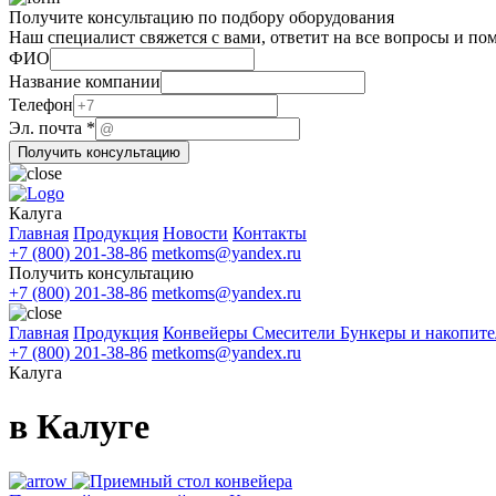
Получите консультацию по подбору оборудования
Наш специалист свяжется с вами, ответит на все вопросы и по
ФИО
ФИО
почта
Название компании
Эл.
Телефон
Эл. почта
*
Получить консультацию
Калуга
Главная
Продукция
Новости
Контакты
+7 (800) 201-38-86
metkoms@yandex.ru
Получить консультацию
+7 (800) 201-38-86
metkoms@yandex.ru
Главная
Продукция
Конвейеры
Смесители
Бункеры и накопит
+7 (800) 201-38-86
metkoms@yandex.ru
Калуга
в Калуге