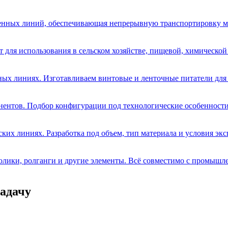
венных линий, обеспечивающая непрерывную транспортировку м
для использования в сельском хозяйстве, пищевой, химической 
ных линиях. Изготавливаем винтовые и ленточные питатели для
ентов. Подбор конфигурации под технологические особенности
ких линиях. Разработка под объем, тип материала и условия экс
олики, ролганги и другие элементы. Всё совместимо с промыш
адачу