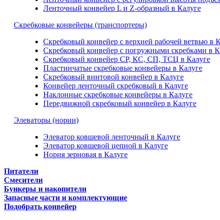
Ленточный конвейер L и Z-образный в Калуге
Скребковые конвейеры (транспортеры)
Скребковый конвейер с верхней рабочей ветвью в 
Скребковый конвейер с погружными скребками в К
Скребковый конвейер СР, КС, СП, ТСЦ в Калуге
Пластинчатые скребковые конвейеры в Калуге
Скребковый винтовой конвейер в Калуге
Конвейер ленточный скребковый в Калуге
Наклонные скребковые конвейеры в Калуге
Передвижной скребковый конвейер в Калуге
Элеваторы (нории)
Элеватор ковшевой ленточный в Калуге
Элеватор ковшевой цепной в Калуге
Нория зерновая в Калуге
Питатели
Смесители
Бункеры и накопители
Запасные части и комплектующие
Подобрать конвейер