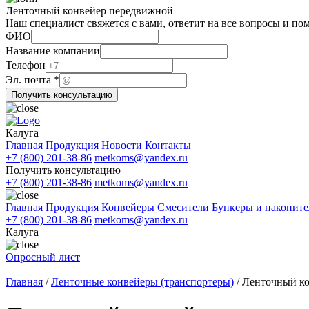
Ленточный конвейер передвижной
Наш специалист свяжется с вами, ответит на все вопросы и по
ФИО
Название компании
Эл.
Телефон
компании
Эл. почта
*
ФИО
Получить консультацию
Калуга
Главная
Продукция
Новости
Контакты
+7 (800) 201-38-86
metkoms@yandex.ru
Получить консультацию
+7 (800) 201-38-86
metkoms@yandex.ru
Главная
Продукция
Конвейеры
Смесители
Бункеры и накопит
+7 (800) 201-38-86
metkoms@yandex.ru
Калуга
Опросный лист
Главная
/
Ленточные конвейеры (транспортеры)
/
Ленточный ко