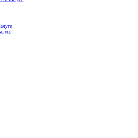
Калуге
алуге