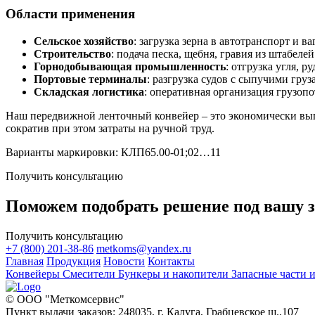
Области применения
Сельское хозяйство
: загрузка зерна в автотранспорт и 
Строительство
: подача песка, щебня, гравия из штабеле
Горнодобывающая промышленность
: отгрузка угля,
Портовые терминалы
: разгрузка судов с сыпучими гру
Складская логистика
: оперативная организация грузоп
Наш передвижной ленточный конвейер – это экономически выг
сократив при этом затраты на ручной труд.
Варианты маркировки: КЛП65.00-01;02…11
Получить консультацию
Поможем подобрать решение под вашу з
Получить консультацию
+7 (800) 201-38-86
metkoms@yandex.ru
Главная
Продукция
Новости
Контакты
Конвейеры
Смесители
Бункеры и накопители
Запасные части
© ООО "Меткомсервис"
Пункт выдачи заказов: 248035, г. Калуга, Грабцевское ш.,107