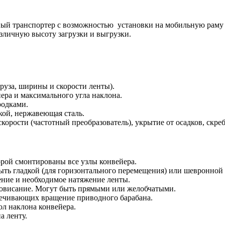
ый транспортер с возможностью установки на мобильную раму 
азличную высоту загрузки и выгрузки.
груза, ширины и скорости ленты).
ера и максимального угла наклона.
родками.
кой, нержавеющая сталь.
корости (частотный преобразователь), укрытие от осадков, скреб
орой смонтированы все узлы конвейера.
ть гладкой (для горизонтального перемещения) или шевронной (
ие и необходимое натяжение ленты.
ровисание. Могут быть прямыми или желобчатыми.
спечивающих вращение приводного барабана.
ол наклона конвейера.
а ленту.