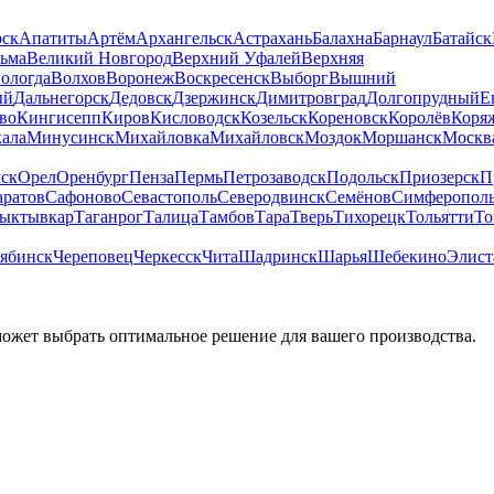
рск
Апатиты
Артём
Архангельск
Астрахань
Балахна
Барнаул
Батайск
льма
Великий Новгород
Верхний Уфалей
Верхняя
ологда
Волхов
Воронеж
Воскресенск
Выборг
Вышний
ый
Дальнегорск
Дедовск
Дзержинск
Димитровград
Долгопрудный
Е
во
Кингисепп
Киров
Кисловодск
Козельск
Кореновск
Королёв
Коря
ала
Минусинск
Михайловка
Михайловск
Моздок
Моршанск
Москв
ск
Орел
Оренбург
Пенза
Пермь
Петрозаводск
Подольск
Приозерск
П
аратов
Сафоново
Севастополь
Северодвинск
Семёнов
Симферопол
ыктывкар
Таганрог
Талица
Тамбов
Тара
Тверь
Тихорецк
Тольятти
То
ябинск
Череповец
Черкесск
Чита
Шадринск
Шарья
Шебекино
Элист
может выбрать оптимальное решение для вашего производства.