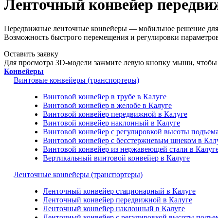
Ленточный конвейер передви
Передвижные ленточные конвейеры — мобильное решение для о
Возможность быстрого перемещения и регулировки параметров
Оставить заявку
Для просмотра 3D-модели зажмите левую кнопку мыши, чтобы 
Конвейеры
Винтовые конвейеры (транспортеры)
Винтовой конвейер в трубе в Калуге
Винтовой конвейер в желобе в Калуге
Винтовой конвейер передвижной в Калуге
Винтовой конвейер наклонный в Калуге
Винтовой конвейер с регулировкой высоты подъема
Винтовой конвейер с бесстержневым шнеком в Кал
Винтовой конвейер из нержавеющей стали в Калуг
Вертикальный винтовой конвейер в Калуге
Ленточные конвейеры (транспортеры)
Ленточный конвейер стационарный в Калуге
Ленточный конвейер передвижной в Калуге
Ленточный конвейер наклонный в Калуге
Ленточный конвейер с регулировкой высоты подъем