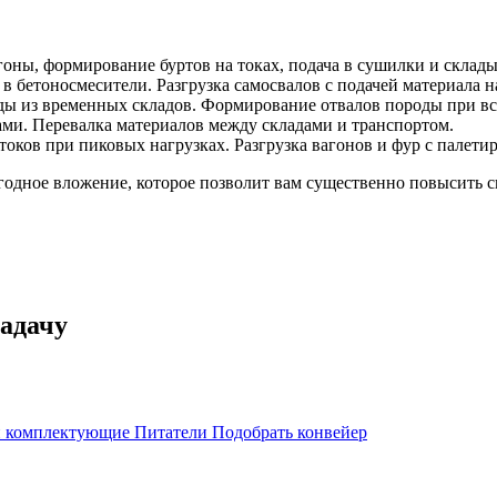
вагоны, формирование буртов на токах, подача в сушилки и склад
й в бетоносмесители. Разгрузка самосвалов с подачей материала н
 руды из временных складов. Формирование отвалов породы при 
зами. Перевалка материалов между складами и транспортом.
отоков при пиковых нагрузках. Разгрузка вагонов и фур с палет
одное вложение, которое позволит вам существенно повысить с
адачу
 и комплектующие
Питатели
Подобрать конвейер