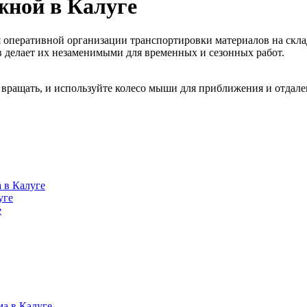
жной в Калуге
перативной организации транспортировки материалов на склада
 делает их незаменимыми для временных и сезонных работ.
вращать, и используйте колесо мыши для приближения и отдале
 в Калуге
уге
е
а в Калуге