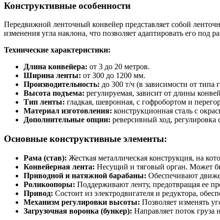
Конструктивные особенности
Передвижной ленточный конвейер представляет собой ленточн
изменения угла наклона, что позволяет адаптировать его под р
Технические характеристики:
Длина конвейера:
от 3 до 20 метров.
Ширина ленты:
от 300 до 1200 мм.
Производительность:
до 300 т/ч (в зависимости от типа 
Высота подъема:
регулируемая, зависит от длины конвей
Тип ленты:
гладкая, шевронная, с гофробортом и перего
Материал изготовления:
конструкционная сталь с окрас
Дополнительные опции:
реверсивный ход, регулировка с
Основные конструктивные элементы:
Рама (став):
Жесткая металлическая конструкция, на кот
Конвейерная лента:
Несущий и тяговый орган. Может бы
Приводной и натяжной барабаны:
Обеспечивают движен
Роликоопоры:
Поддерживают ленту, предотвращая ее п
Привод:
Состоит из электродвигателя и редуктора, обе
Механизм регулировки высоты:
Позволяет изменять уг
Загрузочная воронка (бункер):
Направляет поток груза н