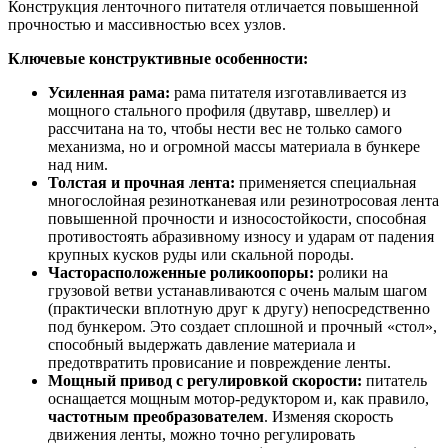
Конструкция ленточного питателя отличается повышенной
прочностью и массивностью всех узлов.
Ключевые конструктивные особенности:
Усиленная рама:
рама питателя изготавливается из
мощного стального профиля (двутавр, швеллер) и
рассчитана на то, чтобы нести вес не только самого
механизма, но и огромной массы материала в бункере
над ним.
Толстая и прочная лента:
применяется специальная
многослойная резинотканевая или резинотросовая лента
повышенной прочности и износостойкости, способная
противостоять абразивному износу и ударам от падения
крупных кусков руды или скальной породы.
Часторасположенные роликоопоры:
ролики на
грузовой ветви устанавливаются с очень малым шагом
(практически вплотную друг к другу) непосредственно
под бункером. Это создает сплошной и прочный «стол»,
способный выдержать давление материала и
предотвратить провисание и повреждение ленты.
Мощный привод с регулировкой скорости:
питатель
оснащается мощным мотор-редуктором и, как правило,
частотным преобразователем
. Изменяя скорость
движения ленты, можно точно регулировать