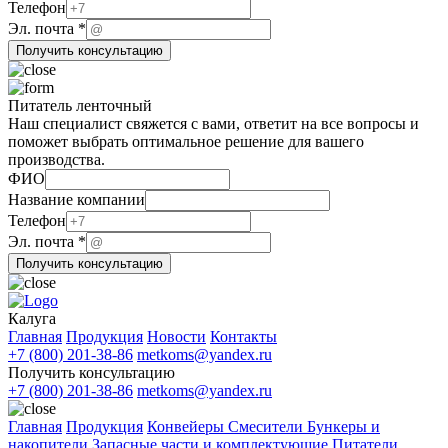
Телефон
Телефон
Эл. почта
*
Эл.
Получить консультацию
ФИО
Питатель ленточный
Наш специалист свяжется с вами, ответит на все вопросы и
поможет выбрать оптимальное решение для вашего
производства.
ФИО
Название компании
Телефон
Телефон
Название
Эл. почта
*
Эл.
Получить консультацию
Калуга
Главная
Продукция
Новости
Контакты
+7 (800) 201-38-86
metkoms@yandex.ru
Получить консультацию
+7 (800) 201-38-86
metkoms@yandex.ru
Главная
Продукция
Конвейеры
Смесители
Бункеры и
накопители
Запасные части и комплектующие
Питатели