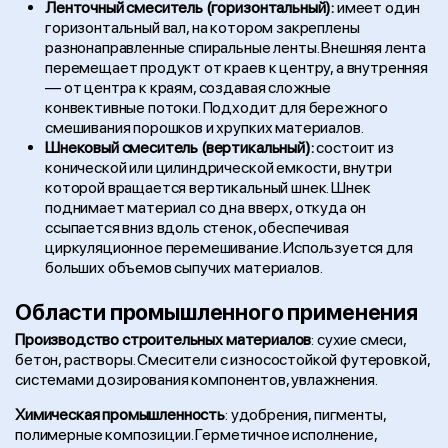
Ленточный смеситель (горизонтальный):
имеет один
горизонтальный вал, на котором закреплены
разнонаправленные спиральные ленты. Внешняя лента
перемещает продукт от краев к центру, а внутренняя
— от центра к краям, создавая сложные
конвективные потоки. Подходит для бережного
смешивания порошков и хрупких материалов.
Шнековый смеситель (вертикальный):
состоит из
конической или цилиндрической емкости, внутри
которой вращается вертикальный шнек. Шнек
поднимает материал со дна вверх, откуда он
ссыпается вниз вдоль стенок, обеспечивая
циркуляционное перемешивание. Используется для
больших объемов сыпучих материалов.
Области промышленного применения
Производство строительных материалов
: сухие смеси,
бетон, растворы. Смесители с износостойкой футеровкой,
системами дозирования компонентов, увлажнения.
Химическая промышленность
: удобрения, пигменты,
полимерные композиции. Герметичное исполнение,