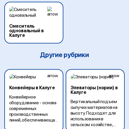
Смеситель
одновальный в
Калуге
Другие рубрики
Конвейеры в Калуге
Элеваторы (нории) в
Калуге
Конвейерное
Вертикальный подъем
оборудование - основа
сыпучих материалов на
современных
высоту. Подходят для
производственных
использования в
линий, обеспечивающая
сельском хозяйстве,
непрерывную