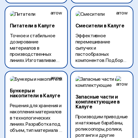
пищевой, химической и
транспортировку
других отраслях.
материалов и готовой
продукции.
Питатели в Калуге
Смесители в Калуге
Точное и стабильное
Эффективное
дозирование
перемешивание
материалов в
сыпучих и
производственных
пастообразных
линиях. Изготавливаем
компонентов. Подбор
винтовые и ленточные
конфигурации под
питатели для различных
технологические
отраслей и типов
особенности
продукции.
производства.
Бункеры и
накопители в Калуге
Запасные части и
комплектующие в
Решения для хранения и
Калуге
накопления материалов
Производим приводные
в технологических
и натяжные барабаны,
линиях. Разработка под
роликоопоры, ролики,
объем, тип материала и
ролганги и другие
условия эксплуатации.