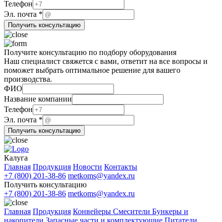
почта
Телефон
Телефон
Эл. почта
*
Получить консультацию
Получите консультацию по подбору оборудования
Наш специалист свяжется с вами, ответит на все вопросы и
поможет выбрать оптимальное решение для вашего
производства.
ФИО
Название компании
Телефон
почта
Эл. почта
*
Название
Получить консультацию
ФИО
Калуга
Главная
Продукция
Новости
Контакты
+7 (800) 201-38-86
metkoms@yandex.ru
Получить консультацию
+7 (800) 201-38-86
metkoms@yandex.ru
Главная
Продукция
Конвейеры
Смесители
Бункеры и
накопители
Запасные части и комплектующие
Питатели