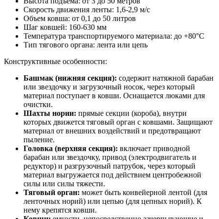
Высота подъема: от 3 до 50 метров
Скорость движения ленты: 1,6-2,9 м/с
Объем ковша: от 0,1 до 50 литров
Шаг ковшей: 160-630 мм
Температура транспортируемого материала: до +80°С
Тип тягового органа: лента или цепь
Конструктивные особенности:
Башмак (нижняя секция):
содержит натяжной барабан
или звездочку и загрузочный носок, через который
материал поступает в ковши. Оснащается люками для
очистки.
Шахты нории:
прямые секции (короба), внутри
которых движется тяговый орган с ковшами. Защищают
материал от внешних воздействий и предотвращают
пыление.
Головка (верхняя секция):
включает приводной
барабан или звездочку, привод (электродвигатель и
редуктор) и разгрузочный патрубок, через который
материал выгружается под действием центробежной
силы или силы тяжести.
Тяговый орган:
может быть конвейерной лентой (для
ленточных норий) или цепью (для цепных норий). К
нему крепятся ковши.
Ковши:
емкости, непосредственно зачерпывающие и