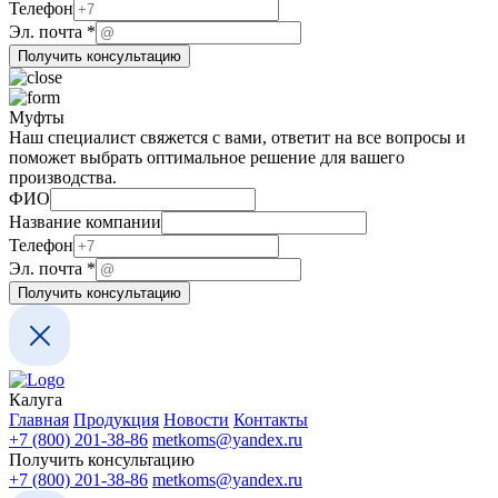
компании
Телефон
почта
Эл. почта
*
компании
Получить консультацию
Муфты
Наш специалист свяжется с вами, ответит на все вопросы и
поможет выбрать оптимальное решение для вашего
производства.
ФИО
Название компании
Телефон
компании
Эл. почта
*
компании
Получить консультацию
Телефон
Калуга
Главная
Продукция
Новости
Контакты
+7 (800) 201-38-86
metkoms@yandex.ru
Получить консультацию
+7 (800) 201-38-86
metkoms@yandex.ru