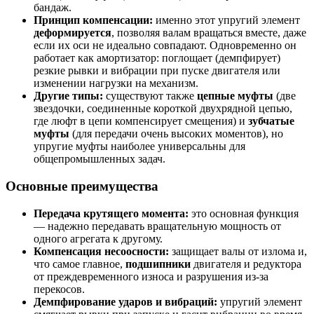
бандаж.
Принцип компенсации:
именно этот упругий элемент
деформируется
, позволяя валам вращаться вместе, даже
если их оси не идеально совпадают. Одновременно он
работает как амортизатор: поглощает (демпфирует)
резкие рывки и вибрации при пуске двигателя или
изменении нагрузки на механизм.
Другие типы:
существуют также
цепные муфты
(две
звездочки, соединенные короткой двухрядной цепью,
где люфт в цепи компенсирует смещения) и
зубчатые
муфты
(для передачи очень высоких моментов), но
упругие муфты наиболее универсальны для
общепромышленных задач.
Основные преимущества
Передача крутящего момента:
это основная функция
— надежно передавать вращательную мощность от
одного агрегата к другому.
Компенсация несоосности:
защищает валы от излома и,
что самое главное,
подшипники
двигателя и редуктора
от преждевременного износа и разрушения из-за
перекосов.
Демпфирование ударов и вибраций:
упругий элемент