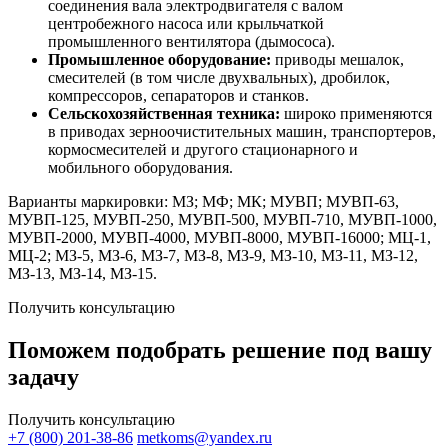
соединения вала электродвигателя с валом
центробежного насоса или крыльчаткой
промышленного вентилятора (дымососа).
Промышленное оборудование:
приводы мешалок,
смесителей (в том числе двухвальных), дробилок,
компрессоров, сепараторов и станков.
Сельскохозяйственная техника:
широко применяются
в приводах зерноочистительных машин, транспортеров,
кормосмесителей и другого стационарного и
мобильного оборудования.
Варианты маркировки: МЗ; МФ; МК; МУВП; МУВП-63,
МУВП-125, МУВП-250, МУВП-500, МУВП-710, МУВП-1000,
МУВП-2000, МУВП-4000, МУВП-8000, МУВП-16000; МЦ-1,
МЦ-2; МЗ-5, МЗ-6, МЗ-7, МЗ-8, МЗ-9, МЗ-10, МЗ-11, МЗ-12,
МЗ-13, МЗ-14, МЗ-15.
Получить консультацию
Поможем подобрать решение под вашу
задачу
Получить консультацию
+7 (800) 201-38-86
metkoms@yandex.ru