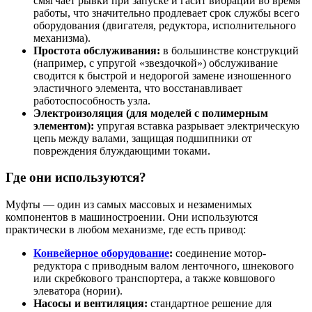
смягчает рывки при запуске и гасит вибрации во время
работы, что значительно продлевает срок службы всего
оборудования (двигателя, редуктора, исполнительного
механизма).
Простота обслуживания:
в большинстве конструкций
(например, с упругой «звездочкой») обслуживание
сводится к быстрой и недорогой замене изношенного
эластичного элемента, что восстанавливает
работоспособность узла.
Электроизоляция (для моделей с полимерным
элементом):
упругая вставка разрывает электрическую
цепь между валами, защищая подшипники от
повреждения блуждающими токами.
Где они используются?
Муфты — один из самых массовых и незаменимых
компонентов в машиностроении. Они используются
практически в любом механизме, где есть привод:
Конвейерное оборудование
:
соединение мотор-
редуктора с приводным валом ленточного, шнекового
или скребкового транспортера, а также ковшового
элеватора (нории).
Насосы и вентиляция:
стандартное решение для