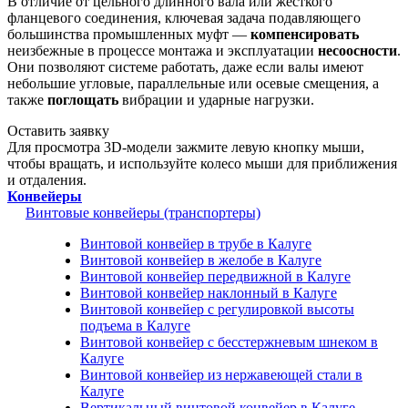
В отличие от цельного длинного вала или жесткого
фланцевого соединения, ключевая задача подавляющего
большинства промышленных муфт —
компенсировать
неизбежные в процессе монтажа и эксплуатации
несоосности
.
Они позволяют системе работать, даже если валы имеют
небольшие угловые, параллельные или осевые смещения, а
также
поглощать
вибрации и ударные нагрузки.
Оставить заявку
Для просмотра 3D-модели зажмите левую кнопку мыши,
чтобы вращать, и используйте колесо мыши для приближения
и отдаления.
Конвейеры
Винтовые конвейеры (транспортеры)
Винтовой конвейер в трубе в Калуге
Винтовой конвейер в желобе в Калуге
Винтовой конвейер передвижной в Калуге
Винтовой конвейер наклонный в Калуге
Винтовой конвейер с регулировкой высоты
подъема в Калуге
Винтовой конвейер с бесстержневым шнеком в
Калуге
Винтовой конвейер из нержавеющей стали в
Калуге
Вертикальный винтовой конвейер в Калуге