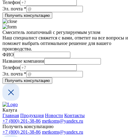
Эл.
Телефон
компании
Эл. почта
*
ФИО
Получить консультацию
Смеситель лопаточный с регулируемым углом
Наш специалист свяжется с вами, ответит на все вопросы и
поможет выбрать оптимальное решение для вашего
производства.
почта
ФИО
Название
Название компании
Эл.
Телефон
Эл. почта
*
Получить консультацию
Калуга
Главная
Продукция
Новости
Контакты
+7 (800) 201-38-86
metkoms@yandex.ru
Получить консультацию
+7 (800) 201-38-86
metkoms@yandex.ru