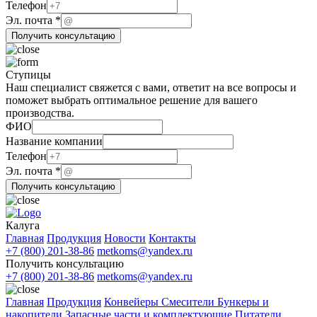
Эл.
Телефон
Название
Эл. почта
*
Получить консультацию
Ступицы
Наш специалист свяжется с вами, ответит на все вопросы и
поможет выбрать оптимальное решение для вашего
производства.
ФИО
компании
Название компании
ФИО
Телефон
Название
Эл. почта
*
Получить консультацию
Калуга
Главная
Продукция
Новости
Контакты
+7 (800) 201-38-86
metkoms@yandex.ru
Получить консультацию
+7 (800) 201-38-86
metkoms@yandex.ru
Главная
Продукция
Конвейеры
Смесители
Бункеры и
накопители
Запасные части и комплектующие
Питатели