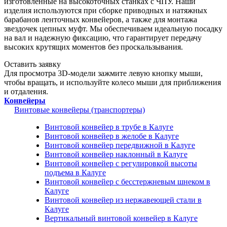
изготовленные на высокоточных станках с ЧПУ. Наши
изделия используются при сборке приводных и натяжных
барабанов ленточных конвейеров, а также для монтажа
звездочек цепных муфт. Мы обеспечиваем идеальную посадку
на вал и надежную фиксацию, что гарантирует передачу
высоких крутящих моментов без проскальзывания.
Оставить заявку
Для просмотра 3D-модели зажмите левую кнопку мыши,
чтобы вращать, и используйте колесо мыши для приближения
и отдаления.
Конвейеры
Винтовые конвейеры (транспортеры)
Винтовой конвейер в трубе в Калуге
Винтовой конвейер в желобе в Калуге
Винтовой конвейер передвижной в Калуге
Винтовой конвейер наклонный в Калуге
Винтовой конвейер с регулировкой высоты
подъема в Калуге
Винтовой конвейер с бесстержневым шнеком в
Калуге
Винтовой конвейер из нержавеющей стали в
Калуге
Вертикальный винтовой конвейер в Калуге