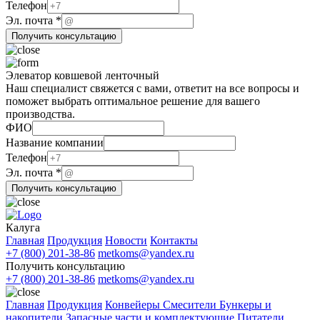
Телефон
Название
Эл. почта
*
компании
Получить консультацию
Название
Элеватор ковшевой ленточный
Наш специалист свяжется с вами, ответит на все вопросы и
поможет выбрать оптимальное решение для вашего
производства.
ФИО
Название
Название компании
компании
Телефон
Эл. почта
*
Получить консультацию
Калуга
Главная
Продукция
Новости
Контакты
+7 (800) 201-38-86
metkoms@yandex.ru
Получить консультацию
+7 (800) 201-38-86
metkoms@yandex.ru
Главная
Продукция
Конвейеры
Смесители
Бункеры и
накопители
Запасные части и комплектующие
Питатели