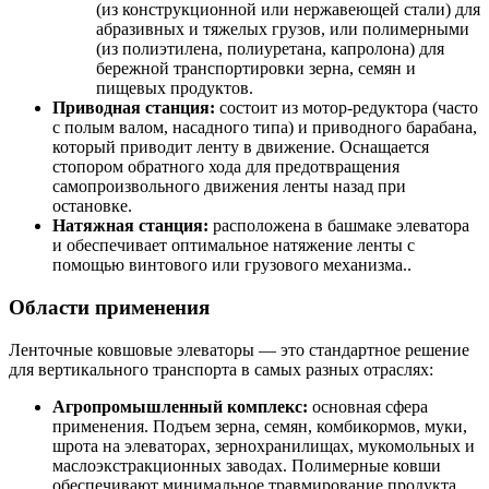
(из конструкционной или нержавеющей стали) для
абразивных и тяжелых грузов, или полимерными
(из полиэтилена, полиуретана, капролона) для
бережной транспортировки зерна, семян и
пищевых продуктов.
Приводная станция:
состоит из мотор-редуктора (часто
с полым валом, насадного типа) и приводного барабана,
который приводит ленту в движение. Оснащается
стопором обратного хода для предотвращения
самопроизвольного движения ленты назад при
остановке.
Натяжная станция:
расположена в башмаке элеватора
и обеспечивает оптимальное натяжение ленты с
помощью винтового или грузового механизма..
Области применения
Ленточные ковшовые элеваторы — это стандартное решение
для вертикального транспорта в самых разных отраслях:
Агропромышленный комплекс:
основная сфера
применения. Подъем зерна, семян, комбикормов, муки,
шрота на элеваторах, зернохранилищах, мукомольных и
маслоэкстракционных заводах. Полимерные ковши
обеспечивают минимальное травмирование продукта.