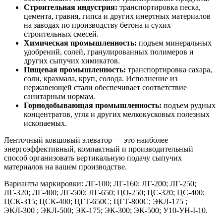
Строительная индустрия:
транспортировка песка,
цемента, гравия, гипса и других инертных материалов
на заводах по производству бетона и сухих
строительных смесей.
Химическая промышленность:
подъем минеральных
удобрений, солей, гранулированных полимеров и
других сыпучих химикатов.
Пищевая промышленность:
транспортировка сахара,
соли, крахмала, круп, солода. Исполнение из
нержавеющей стали обеспечивает соответствие
санитарным нормам.
Горнодобывающая промышленность:
подъем рудных
концентратов, угля и других мелкокусковых полезных
ископаемых.
Ленточный ковшовый элеватор — это наиболее
энергоэффективный, компактный и производительный
способ организовать вертикальную подачу сыпучих
материалов на вашем производстве.
Варианты маркировки: ЛГ-100; ЛГ-160; ЛГ-200; ЛГ-250;
ЛГ-320; ЛГ-400; ЛГ-500; ЛГ-650; ЦО-250; ЦС-320; ЦС-400;
ЦСК-315; ЦСК-400; ЦГТ-650С; ЦГТ-800С; ЭКЛ-175 ;
ЭКЛ-300 ; ЭКЛ-500; ЭК-175; ЭК-300; ЭК-500; У10-УН-I-10.