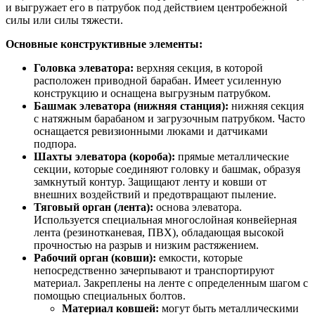
и выгружает его в патрубок под действием центробежной
силы или силы тяжести.
Основные конструктивные элементы:
Головка элеватора:
верхняя секция, в которой
расположен приводной барабан. Имеет усиленную
конструкцию и оснащена выгрузным патрубком.
Башмак элеватора (нижняя станция):
нижняя секция
с натяжным барабаном и загрузочным патрубком. Часто
оснащается ревизионными люками и датчиками
подпора.
Шахты элеватора (короба):
прямые металлические
секции, которые соединяют головку и башмак, образуя
замкнутый контур. Защищают ленту и ковши от
внешних воздействий и предотвращают пыление.
Тяговый орган (лента):
основа элеватора.
Используется специальная многослойная конвейерная
лента (резинотканевая, ПВХ), обладающая высокой
прочностью на разрыв и низким растяжением.
Рабочий орган (ковши):
емкости, которые
непосредственно зачерпывают и транспортируют
материал. Закреплены на ленте с определенным шагом с
помощью специальных болтов.
Материал ковшей:
могут быть металлическими