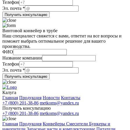
Телефон
Телефон
ФИО
Эл. почта
*
компании
Получить консультацию
Винтовой конвейер в трубе
Наш специалист свяжется с вами, ответит на все вопросы и
поможет выбрать оптимальное решение для вашего
производства.
ФИО
Название компании
Телефон
Телефон
Эл. почта
*
почта
Получить консультацию
Эл.
Калуга
Главная
Продукция
Новости
Контакты
+7 (800) 201-38-86
metkoms@yandex.ru
Получить консультацию
+7 (800) 201-38-86
metkoms@yandex.ru
Главная
Продукция
Конвейеры
Смесители
Бункеры и
накопители
Запасные части и комплектующие
Питатели