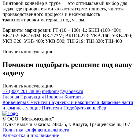
Винтовой конвейер в трубе — это оптимальный выбор для
задач, где приоритетами являются герметичность, чистота
производственного процесса и необходимость
транспортировки материала под углом.
Варианты маркировки: ГТ-(10 – 100) -L; БКШ-(160-400);
ВК-102; ВК-160М; ВК-273М; ВКПО-273; УКВ-160; УКВ-200;
УКВ-320; УКВ-400; УКВ-500; ТШ-219; ТШ-320; ТШ-400
Получить консультацию
Поможем подобрать решение под вашу
задачу
Получить консультацию
+7 (800) 201-38-86
metkoms@yandex.ru
Главная
Продукция
Новости
Контакты
Конвейеры
Смесители
Бункеры и накопители
Запасные части
и комплектующие
Питатели
Подобрать конвейер
© ООО "Меткомсервис"
Пункт выдачи заказов: 248035, г. Калуга, Грабцевское ш.,107
Политика конфиденциальности
Разработка
и
продвижение