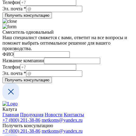
Телефон
Телефон
Эл. почта
*
Получить консультацию
Смеситель одновальный
Наш специалист свяжется с вами, ответит на все вопросы и
поможет выбрать оптимальное решение для вашего
производства.
Название
ФИО
Название
Название компании
*
Телефон
Эл. почта
*
Получить консультацию
Калуга
Главная
Продукция
Новости
Контакты
+7 (800) 201-38-86
metkoms@yandex.ru
Получить консультацию
+7 (800) 201-38-86
metkoms@yandex.ru