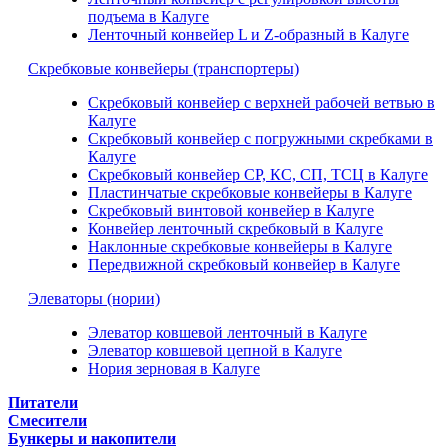
подъема в Калуге
Ленточный конвейер L и Z-образный в Калуге
Скребковые конвейеры (транспортеры)
Скребковый конвейер с верхней рабочей ветвью в
Калуге
Скребковый конвейер с погружными скребками в
Калуге
Скребковый конвейер СР, КС, СП, ТСЦ в Калуге
Пластинчатые скребковые конвейеры в Калуге
Скребковый винтовой конвейер в Калуге
Конвейер ленточный скребковый в Калуге
Наклонные скребковые конвейеры в Калуге
Передвижной скребковый конвейер в Калуге
Элеваторы (нории)
Элеватор ковшевой ленточный в Калуге
Элеватор ковшевой цепной в Калуге
Нория зерновая в Калуге
Питатели
Смесители
Бункеры и накопители