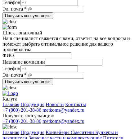
почта
Телефон
компании
Эл. почта
*
Получить консультацию
Шнек лопаточный
Наш специалист свяжется с вами, ответит на все вопросы и
поможет выбрать оптимальное решение для вашего
производства.
ФИО
ФИО
Эл.
Название компании
Телефон
Телефон
Эл. почта
*
Получить консультацию
Калуга
Главная
Продукция
Новости
Контакты
+7 (800) 201-38-86
metkoms@yandex.ru
Получить консультацию
+7 (800) 201-38-86
metkoms@yandex.ru
Главная
Продукция
Конвейеры
Смесители
Бункеры и
накопители
Запасные части и комплектующие
Питатели