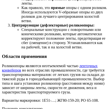
ленты.
Как правило, это
прямые
опоры с одним роликом.
Иногда используются V-образные опоры из двух
роликов для лучшего центрирования холостой
ветви.
Центрирующие (дефлекторные) роликоопоры:
Специальные конструкции с поворотными или
коническими роликами, которые автоматически
корректируют положение ленты, предотвращая ее
сбег (смещение) в сторону. Устанавливаются как
на рабочей, так и на холостой ветви.
Области применения
Роликоопоры являются неотъемлемой частью
ленточных
конвейеров
во всех отраслях промышленности, где требуется
транспортировка материалов: от легких грузов на складах до
тяжелой руды в горнодобывающей промышленности. Выбор
типа и шага установки роликоопор (расстояния между ними)
зависит от ширины ленты, скорости ее движения, веса и
характеристик транспортируемого груза.
Варианты маркировки: 1Е51-…; ЖГ80-159-20; РО 65-108.
Получить консультацию