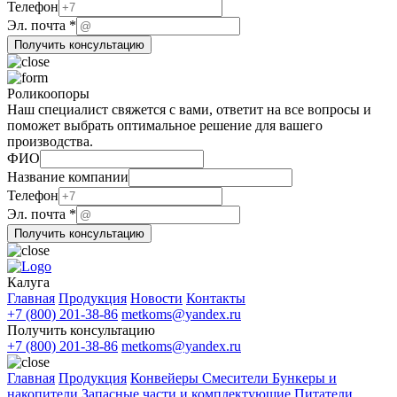
Название
Телефон
Эл. почта
*
Получить консультацию
Роликоопоры
Наш специалист свяжется с вами, ответит на все вопросы и
поможет выбрать оптимальное решение для вашего
производства.
ФИО
Название компании
компании
Телефон
ФИО
Эл. почта
*
Телефон
Получить консультацию
Калуга
Главная
Продукция
Новости
Контакты
+7 (800) 201-38-86
metkoms@yandex.ru
Получить консультацию
+7 (800) 201-38-86
metkoms@yandex.ru
Главная
Продукция
Конвейеры
Смесители
Бункеры и
накопители
Запасные части и комплектующие
Питатели