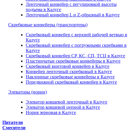
Ленточный конвейер с регулировкой высоты
подъема в Калуге
Ленточный конвейер L и Z-образный в Калуге
Скребковые конвейеры (транспортеры)
Скребковый конвейер с верхней рабочей ветвью в
Калуге
Скребковый конвейер с погружными скребками в
Калуге
Скребковый конвейер СР, КС, СП, ТСЦ в Калуге
Пластинчатые скребковые конвейеры в Калуге
Скребковый винтовой конвейер в Калуге
Конвейер ленточный скребковый в Калуге
Наклонные скребковые конвейеры в Калуге
Передвижной скребковый конвейер в Калуге
Элеваторы (нории)
Элеватор ковшевой ленточный в Калуге
Элеватор ковшевой цепной в Калуге
Нория зерновая в Калуге
Питатели
Смесители