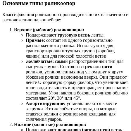
Основные типы роликоопор
Классификация роликоопор производится по их назначению и
расположению на конвейере:
Верхние (рабочие) роликоопоры:
Поддерживают
грузовую ветвь
ленты.
Прямые:
состоят из одного горизонтально
расположенного ролика. Используются для
транспортировки штучных грузов (коробки,
ящики) или для плоской холостой ветви.
Желобчатые:
самый распространенный тип для
сыпучих грузов. Состоят из
трех
или
пяти
роликов, установленных под углом друг к другу
(боковые ролики наклонены вверх). Они придают
ленте U-образную форму (желоб), что увеличивает
производительность и предотвращает просыпание
материала. Угол наклона боковых роликов обычно
составляет 20°, 30° или 45°.
Амортизирующие:
устанавливаются в месте
загрузки. Это желобчатые опоры, на которые
ставятся ролики с резиновыми кольцами для
смягчения ударов.
Нижние (холостые) роликоопоры:
Поддерживают
порожнюю (возвратную)
ветвь