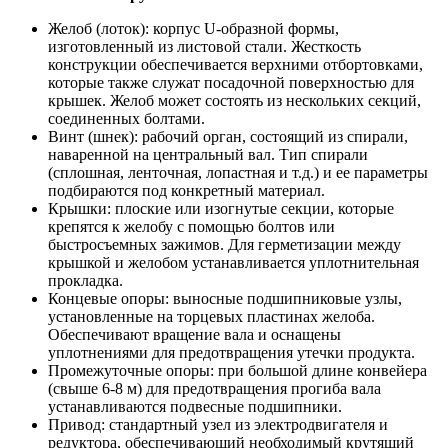
Желоб (лоток): корпус U-образной формы,
изготовленный из листовой стали. Жесткость
конструкции обеспечивается верхними отбортовками,
которые также служат посадочной поверхностью для
крышек. Желоб может состоять из нескольких секций,
соединенных болтами.
Винт (шнек): рабочий орган, состоящий из спирали,
наваренной на центральный вал. Тип спирали
(сплошная, ленточная, лопастная и т.д.) и ее параметры
подбираются под конкретный материал.
Крышки: плоские или изогнутые секции, которые
крепятся к желобу с помощью болтов или
быстросъемных зажимов. Для герметизации между
крышкой и желобом устанавливается уплотнительная
прокладка.
Концевые опоры: выносные подшипниковые узлы,
установленные на торцевых пластинах желоба.
Обеспечивают вращение вала и оснащены
уплотнениями для предотвращения утечки продукта.
Промежуточные опоры: при большой длине конвейера
(свыше 6-8 м) для предотвращения прогиба вала
устанавливаются подвесные подшипники.
Привод: стандартный узел из электродвигателя и
редуктора, обеспечивающий необходимый крутящий