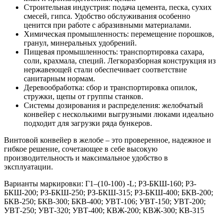
Строительная индустрия: подача цемента, песка, сухих
смесей, гипса. Удобство обслуживания особенно
ценится при работе с абразивными материалами.
Химическая промышленность: перемещение порошков,
гранул, минеральных удобрений.
Пищевая промышленность: транспортировка сахара,
соли, крахмала, специй. Легкоразборная конструкция из
нержавеющей стали обеспечивает соответствие
санитарным нормам.
Деревообработка: сбор и транспортировка опилок,
стружки, щепы от группы станков.
Системы дозирования и распределения: желобчатый
конвейер с несколькими выгрузными люками идеально
подходит для загрузки ряда бункеров.
Винтовой конвейер в желобе – это проверенное, надежное и
гибкое решение, сочетающее в себе высокую
производительность и максимальное удобство в
эксплуатации.
Варианты маркировки: Г1–(10-100) -L; РЗ-БКШ-160; РЗ-
БКШ-200; РЗ-БКШ-250; РЗ-БКШ-315; РЗ-БКШ-400; БКВ-200;
БКВ-250; БКВ-300; БКВ-400; УВТ-106; УВТ-150; УВТ-200;
УВТ-250; УВТ-320; УВТ-400; КВЖ-200; КВЖ-300; КВ-315