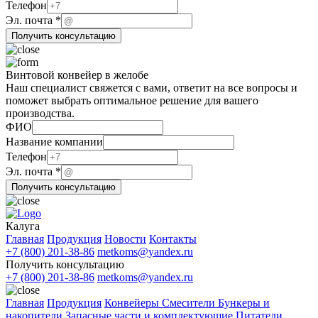
Эл.
Телефон
ФИО
Эл. почта
*
Получить консультацию
Винтовой конвейер в желобе
Наш специалист свяжется с вами, ответит на все вопросы и
поможет выбрать оптимальное решение для вашего
производства.
ФИО
Телефон
Название компании
почта
Телефон
компании
Эл. почта
*
Получить консультацию
Калуга
Главная
Продукция
Новости
Контакты
+7 (800) 201-38-86
metkoms@yandex.ru
Получить консультацию
+7 (800) 201-38-86
metkoms@yandex.ru
Главная
Продукция
Конвейеры
Смесители
Бункеры и
накопители
Запасные части и комплектующие
Питатели