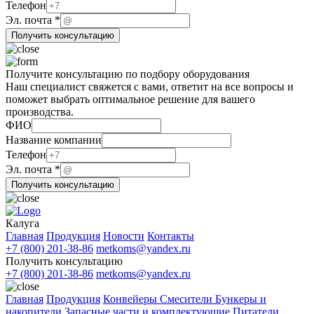
Телефон
Телефон
Эл. почта
*
Получить консультацию
Получите консультацию по подбору оборудования
Наш специалист свяжется с вами, ответит на все вопросы и
поможет выбрать оптимальное решение для вашего
производства.
ФИО
Название компании
ФИО
Телефон
Телефон
Эл. почта
*
почта
Получить консультацию
Калуга
Главная
Продукция
Новости
Контакты
+7 (800) 201-38-86
metkoms@yandex.ru
Получить консультацию
+7 (800) 201-38-86
metkoms@yandex.ru
Главная
Продукция
Конвейеры
Смесители
Бункеры и
накопители
Запасные части и комплектующие
Питатели